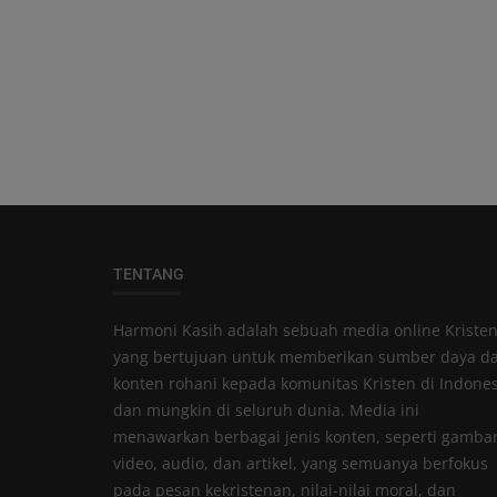
TENTANG
Harmoni Kasih adalah sebuah media online Kriste
yang bertujuan untuk memberikan sumber daya d
konten rohani kepada komunitas Kristen di Indones
dan mungkin di seluruh dunia. Media ini
menawarkan berbagai jenis konten, seperti gambar
video, audio, dan artikel, yang semuanya berfokus
pada pesan kekristenan, nilai-nilai moral, dan