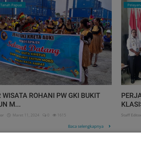
i Tanah Papua
Pelayan
 WISATA ROHANI PW GKI BUKIT
PERJA
UN M...
KLASIS
tor
Maret 11, 2024
0
1615
Staff Edito
Baca selengkapnya