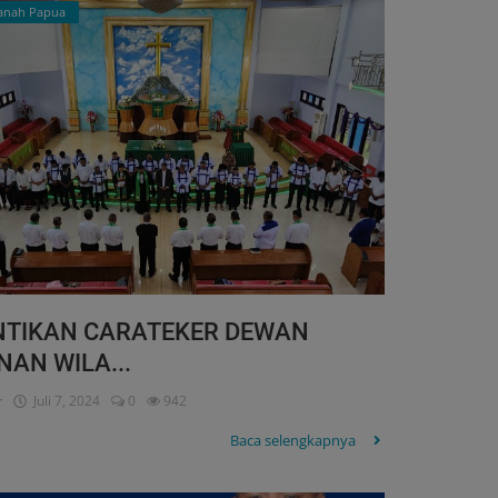
Tanah Papua
NTIKAN CARATEKER DEWAN
NAN WILA...
r
Juli 7, 2024
0
942
Baca selengkapnya