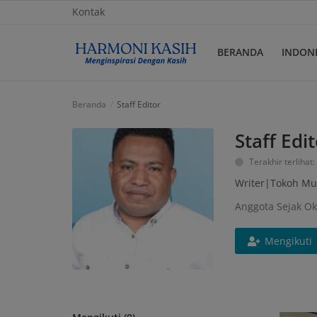
Kontak
BERANDA
INDON
Beranda
Beranda
Staff Editor
Indonesia
Staff Edi
Terakhir terlihat:
Internasional
Writer|Tokoh Mu
Kontak
Anggota Sejak Ok
Papua
Mengikuti
Gabung
Daftar