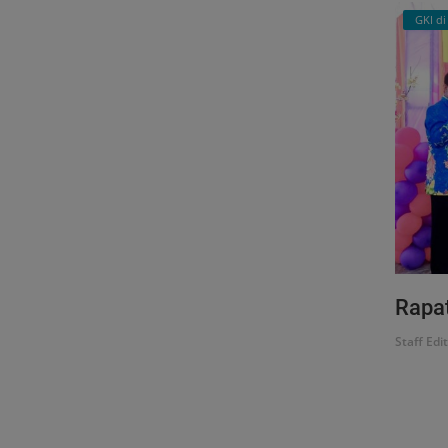
GKI d
Rapat
Staff Edi