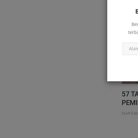
PAM G
Be
terb
57 T
PEMI
Staff Edi