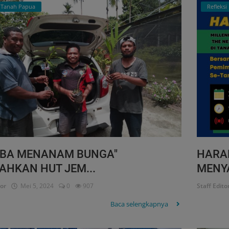
i Tanah Papua
Refleksi
MBA MENANAM BUNGA"
HARA
AHKAN HUT JEM...
MENYA
tor
Mei 5, 2024
0
907
Staff Edito
Baca selengkapnya