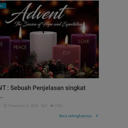
an
T : Sebuah Penjelasan singkat
.
r
Desember 6, 2023
0
1392
Baca selengkapnya