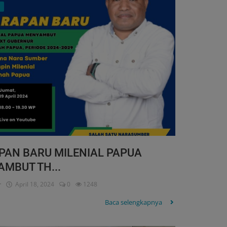
PAN BARU MILENIAL PAPUA
MBUT TH...
r
April 18, 2024
0
1248
Baca selengkapnya