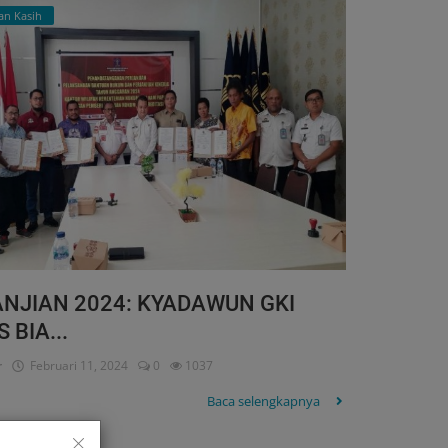
an Kasih
NJIAN 2024: KYADAWUN GKI
 BIA...
r
Februari 11, 2024
0
1037
Baca selengkapnya