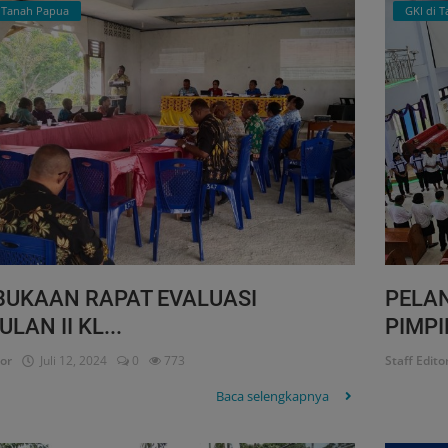
i Tanah Papua
GKI di 
UKAAN RAPAT EVALUASI
PELA
LAN II KL...
PIMPI
tor
Juli 12, 2024
0
773
Staff Edito
Baca selengkapnya