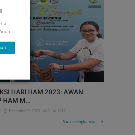
I
ita
 Anda
nan
KSI HARI HAM 2023: AWAN
 HAM M...
r
Desember 9, 2023
0
1012
Baca selengkapnya