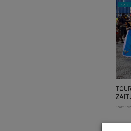
GKI d
TOUR
ZAIT
Staff Edi