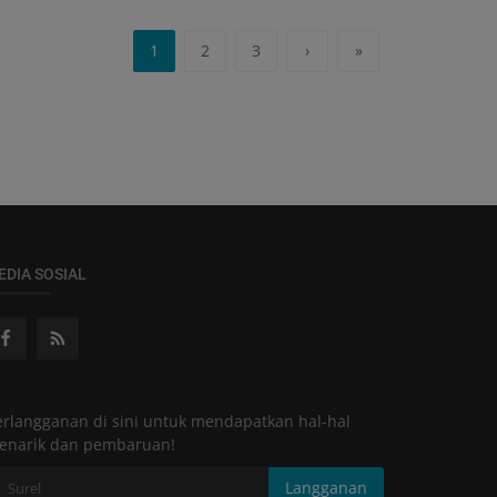
1
2
3
›
»
EDIA SOSIAL
erlangganan di sini untuk mendapatkan hal-hal
enarik dan pembaruan!
Langganan