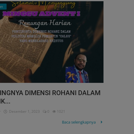
an
INGNYA DIMENSI ROHANI DALAM
K...
r
Desember 1, 2023
0
1021
Baca selengkapnya