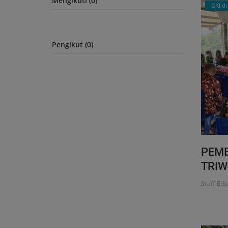
Mengikuti (0)
GKI d
Indonesian
Pengikut (0)
PEMB
TRIWU
Staff Edi