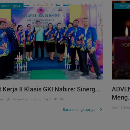
i Tanah Papua
Renung
 Kerja II Klasis GKI Nabire: Sinerg...
ADVEN
Meng..
tor
Desember 8, 2023
0
1061
Staff Edito
Baca selengkapnya