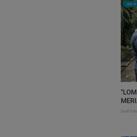
GKI d
"LO
MERI
Staff Edi