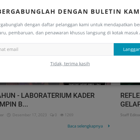
KI
Refleksi
BERGABUNGLAH DENGAN BULETIN KAM
rgabunglah dengan daftar pelanggan kami untuk mendapatkan ber
aru, pembaruan, dan penawaran khusus langsung di kotak masuk
Langga
Tidak, terima kasih
AHUN - LABORATERIUM KADER
REFLE
MPIN B...
GELAP
tor
Desember 17, 2023
0
1269
Staff Edito
Baca selengkapnya