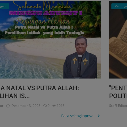
gan
Renung
A NATAL VS PUTRA ALLAH:
"PENT
IHAN IS...
POLITI
tor
Desember 3, 2023
0
1063
Staff Edito
Baca selengkapnya