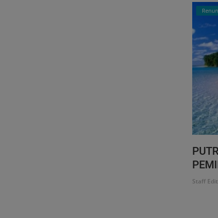
Renun
PUTR
PEMIL
Staff Edi